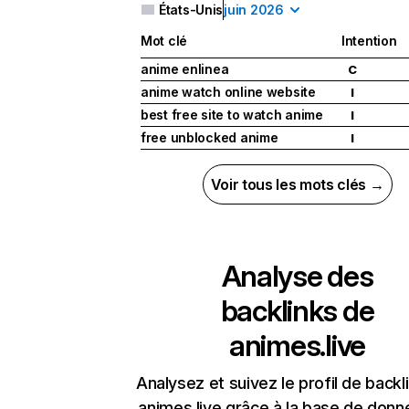
États-Unis
juin 2026
Mot clé
Intention
anime enlinea
C
anime watch online website
I
best free site to watch anime
I
free unblocked anime
I
Voir tous les mots clés →
Analyse des
backlinks de
animes.live
Analysez et suivez le profil de backl
animes.live grâce à la base de don