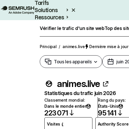
Tarifs
Solutions
Ressources
Entreprises
Vérifier le trafic d'un site web
Top des si
Principal
/
animes.live
Dernière mise à jour 
Tous les appareils
juin 
animes.live
Statistiques du trafic juin 2026
Classement mondial
:
Rang du pays
:
Dans le monde entier
États-Unis
223 071
95 141
Visites
Authority Score