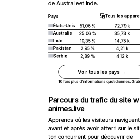
de Australieet Inde.
Tous les apparei
Pays
États-Unis
51,06 %
72,79 k
Australie
25,06 %
35,73 k
Inde
10,35 %
14,75 k
Pakistan
2,95 %
4,21 k
Serbie
2,89 %
4,12 k
Voir tous les pays →
10 fois plus d'informations quotidiennes. Gratui
Parcours du trafic du site 
animes.live
Apprends où les visiteurs naviguent
avant et après avoir atterri sur le si
ton concurrent pour découvrir de