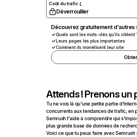
Coût du trafic
Déverrouiller
Découvrez gratuitement d'autres 
Quels sont les mots-clés qu'ils ciblent 
Leurs pages les plus importantes
Comment ils monétisent leur site
Obten
Attends ! Prenons un p
Tu ne vois là qu'une petite partie d'Int
concurrents aux tendances de trafic, en pa
Semrush t'aide à comprendre qui s'impose
plus grande base de données de recherch
Voici ce que tu peux faire avec Semrush 