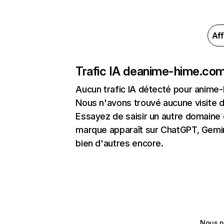
Aff
Trafic IA de
anime-hime.co
Aucun trafic IA détecté pour anime
Nous n'avons trouvé aucune visite 
Essayez de saisir un autre domaine o
marque apparaît sur ChatGPT, Gemini
bien d'autres encore.
Nous n