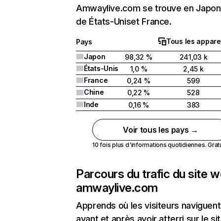
Amwaylive.com se trouve en Japon 
de États-Uniset France.
Tous les appare
Pays
Japon
98,32 %
241,03 k
États-Unis
1,0 %
2,45 k
France
0,24 %
599
Chine
0,22 %
528
Inde
0,16 %
383
Voir tous les pays →
10 fois plus d'informations quotidiennes. Gratui
Parcours du trafic du site 
amwaylive.com
Apprends où les visiteurs naviguent
avant et après avoir atterri sur le si