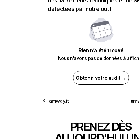
des 130 erreurs techniques et de 
détectées par notre outil
Rien n’a été trouvé
Nous n'avons pas de données à affich
Obtenir votre audit →
amway.it
amw
PRENEZ DÈS
AUJOURD'HUI U