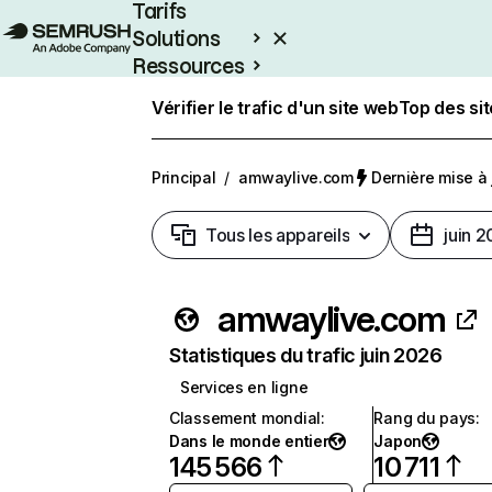
Tarifs
Solutions
Ressources
Entreprises
Vérifier le trafic d'un site web
Top des si
Principal
/
amwaylive.com
Dernière mise à j
Tous les appareils
juin 
amwaylive.com
Statistiques du trafic juin 2026
Services en ligne
Classement mondial
:
Rang du pays
:
Dans le monde entier
Japon
145 566
10 711