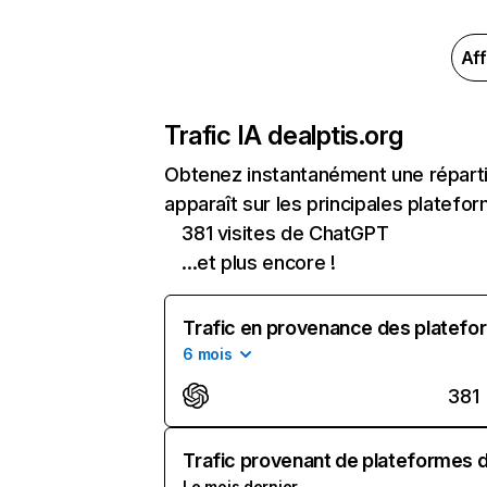
Aff
Trafic IA de
alptis.org
Obtenez instantanément une répartit
apparaît sur les principales platefor
381 visites de ChatGPT
...et plus encore !
Trafic en provenance des platefor
6 mois
381
Trafic provenant de plateformes d'
Le mois dernier