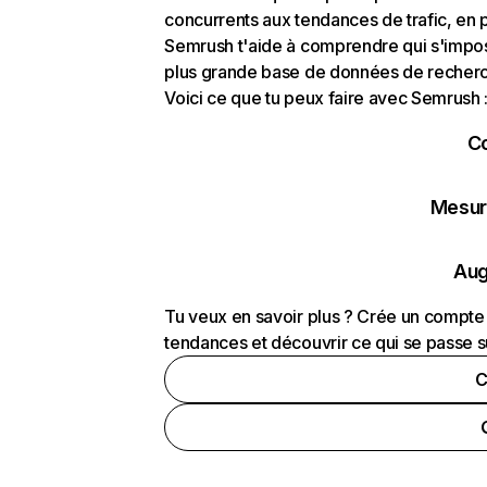
concurrents aux tendances de trafic, en pa
Semrush t'aide à comprendre qui s'impose
plus grande base de données de recherch
Voici ce que tu peux faire avec Semrush 
C
Mesure
Aug
Tu veux en savoir plus ? Crée un compte 
tendances et découvrir ce qui se passe s
C