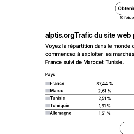
Obteni
10 fois 
alptis.org
Trafic du site web
Voyez la répartition dans le monde 
commencez à exploiter les marchés n
France suivi de Marocet Tunisie.
Pays
France
87,44 %
Maroc
2,61 %
Tunisie
2,51 %
Tchéquie
1,61 %
Allemagne
1,51 %