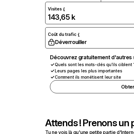
Visites
143,65 k
Coût du trafic
Déverrouiller
Découvrez gratuitement d'autres 
Quels sont les mots-clés qu'ils ciblent 
Leurs pages les plus importantes
Comment ils monétisent leur site
Obten
Attends ! Prenons un p
Tu ne vois là qu'une petite partie d'Int