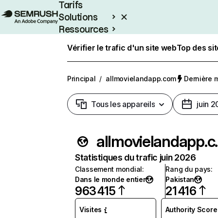
Tarifs
Solutions
Ressources
Entreprises
Vérifier le trafic d'un site web
Top des si
Principal
/
allmovielandapp.com
Dernière mi
Tous les appareils
juin 
allmov
Statistiques du trafic juin 2026
Classement mondial
:
Rang du pays
:
Dans le monde entier
Pakistan
963 415
21 416
Visites
Authority Score