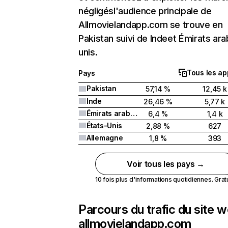
négligésl'audience principale de
Allmovielandapp.com se trouve en
Pakistan suivi de Indeet Émirats ar
unis.
Tous les ap
Pays
Pakistan
57,14 %
12,45 k
Inde
26,46 %
5,77 k
Émirats arabes unis
6,4 %
1,4 k
États-Unis
2,88 %
627
Allemagne
1,8 %
393
Voir tous les pays →
10 fois plus d'informations quotidiennes. Gratui
Parcours du trafic du site 
allmovielandapp.com