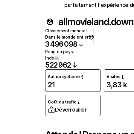
parfaitement l'expérience d
allmovieland.down
Classement mondial
:
Dans le monde entier
3 496 098
Rang du pays
:
Inde
522 962
Authority Score
Visites
21
3,83 k
Coût du trafic
Déverrouiller