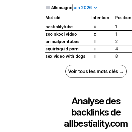
Allemagne
juin 2026
Mot clé
Intention
Position
bestialitytube
1
C
zoo skool video
1
C
animalporntubes
2
I
squirtsquid porn
4
I
sex video with dogs
8
I
Voir tous les mots clés →
Analyse des
backlinks de
allbestiality.com