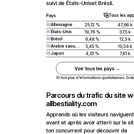
suivi de États-Uniset Brésil.
Tous les app
Pays
Allemagne
25,12 %
47,66 k
États-Unis
19,76 %
37,5 k
Brésil
6,48 %
12,3 k
Arabie saoudite
5,45 %
10,34 k
Japon
4,01 %
7,61 k
Voir tous les pays →
10 fois plus d'informations quotidiennes. Gratui
Parcours du trafic du site 
allbestiality.com
Apprends où les visiteurs naviguent
avant et après avoir atterri sur le si
ton concurrent pour découvrir de