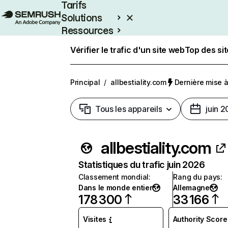
Tarifs
Solutions
Ressources
Entreprises
Vérifier le trafic d'un site web
Top des si
Principal
/
allbestiality.com
Dernière mise à 
Tous les appareils
juin 
allbestiality.com
Statistiques du trafic juin 2026
Classement mondial
:
Rang du pays
:
Dans le monde entier
Allemagne
178 300
33 166
Visites
Authority Score