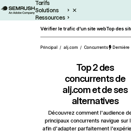
Tarifs
Solutions
Ressources
Entreprises
Vérifier le trafic d'un site web
Top des si
Principal
/
alj.com
/
Concurrents
Dernière 
Top 2 des
concurrents de
alj.com et de ses
alternatives
Découvrez comment l'audience d
principaux concurrents navigue sur 
afin d'adapter parfaitement l'expéri