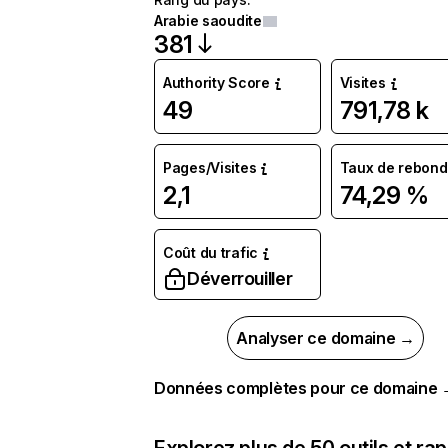
Arabie saoudite
381
Authority Score
Visites
49
791,78 k
Pages/Visites
Taux de rebond
2,1
74,29 %
Coût du trafic
Déverrouiller
Analyser ce domaine →
Données complètes pour ce domaine