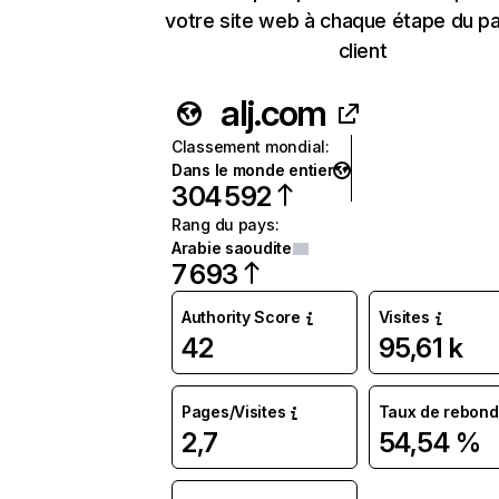
votre site web à chaque étape du p
client
alj.com
Classement mondial
:
Dans le monde entier
304 592
Rang du pays
:
Arabie saoudite
7 693
Authority Score
Visites
42
95,61 k
Pages/Visites
Taux de rebond
2,7
54,54 %