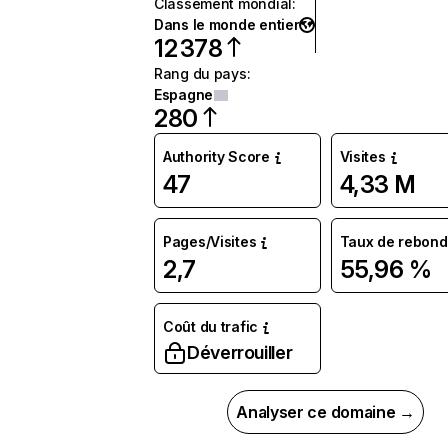
Classement mondial
:
Dans le monde entier
12 378
Rang du pays
:
Espagne
280
Authority Score
Visites
47
4,33 M
Pages/Visites
Taux de rebond
2,7
55,96 %
Coût du trafic
Déverrouiller
Analyser ce domaine →