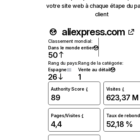
votre site web à chaque étape du p
client
aliexpress.com
Classement mondial
:
Dans le monde entier
50
Rang du pays
:
Rang de la catégorie
:
Espagne
Vente au détail
26
1
Authority Score
Visites
89
623,37 M
Pages/Visites
Taux de rebond
4,4
52,18 %