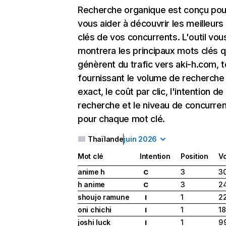
Recherche organique
est conçu pou
vous aider à découvrir les meilleur
clés de vos concurrents. L'outil vou
montrera les principaux mots clés q
génèrent du trafic vers aki-h.com, t
fournissant le volume de recherche
exact, le coût par clic, l'intention de
recherche et le niveau de concurre
pour chaque mot clé.
Thaïlande
juin 2026
Mot clé
Intention
Position
V
anime h
3
30
C
h anime
3
2
C
shoujo ramune
1
2
I
oni chichi
1
18
I
joshi luck
1
9 
I