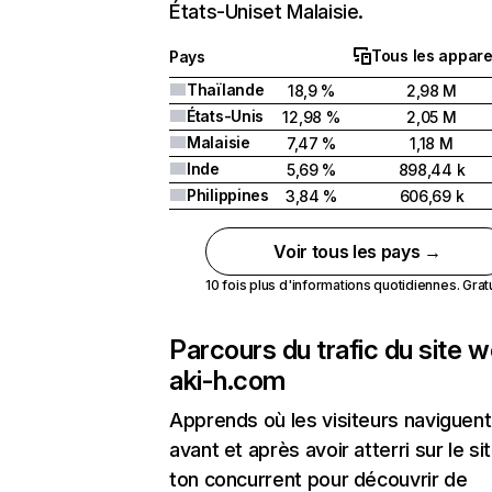
États-Uniset Malaisie.
Tous les appare
Pays
Thaïlande
18,9 %
2,98 M
États-Unis
12,98 %
2,05 M
Malaisie
7,47 %
1,18 M
Inde
5,69 %
898,44 k
Philippines
3,84 %
606,69 k
Voir tous les pays →
10 fois plus d'informations quotidiennes. Gratui
Parcours du trafic du site 
aki-h.com
Apprends où les visiteurs naviguent
avant et après avoir atterri sur le si
ton concurrent pour découvrir de