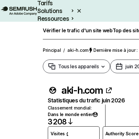
Tarifs
Solutions
Ressources
Entreprises
Vérifier le trafic d'un site web
Top des si
Principal
/
aki-h.com
Dernière mise à jour : 
Tous les appareils
juin 
aki-h.com
Statistiques du trafic juin 2026
Classement mondial
:
Dans le monde entier
3 208
Visites
Authority Score