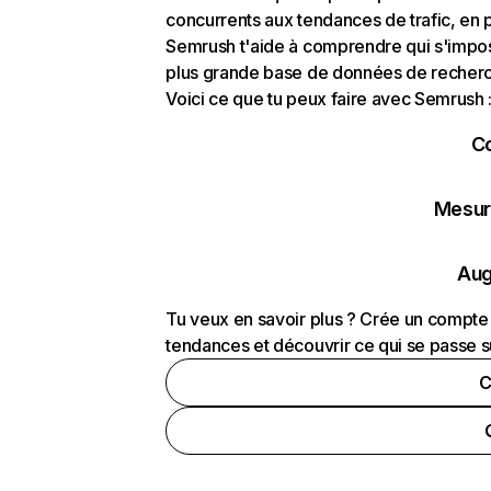
concurrents aux tendances de trafic, en pa
Semrush t'aide à comprendre qui s'impose
plus grande base de données de recherch
Voici ce que tu peux faire avec Semrush 
C
Mesure
Aug
Tu veux en savoir plus ? Crée un compte 
tendances et découvrir ce qui se passe s
C