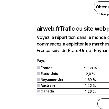
Obteni
10 fois 
airweb.fr
Trafic du site web 
Voyez la répartition dans le monde 
commencez à exploiter les marchés 
France suivi de États-Uniset Royau
Pays
France
91,39 %
États-Unis
2,0 %
Royaume-Uni
1,89 %
Australie
1,42 %
Canada
1,26 %