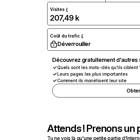
Visites
207,49 k
Coût du trafic
Déverrouiller
Découvrez gratuitement d'autres 
Quels sont les mots-clés qu'ils ciblent 
Leurs pages les plus importantes
Comment ils monétisent leur site
Obten
Attends ! Prenons un p
Tu ne vois là qu'une petite partie d'Int