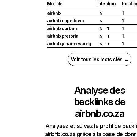
Mot clé
Intention
Positio
airbnb
1
N
airbnb cape town
1
N
airbnb durban
1
N
T
airbnb pretoria
1
N
T
airbnb johannesburg
1
N
T
Voir tous les mots clés →
Analyse des
backlinks de
airbnb.co.za
Analysez et suivez le profil de backl
airbnb.co.za grâce à la base de don