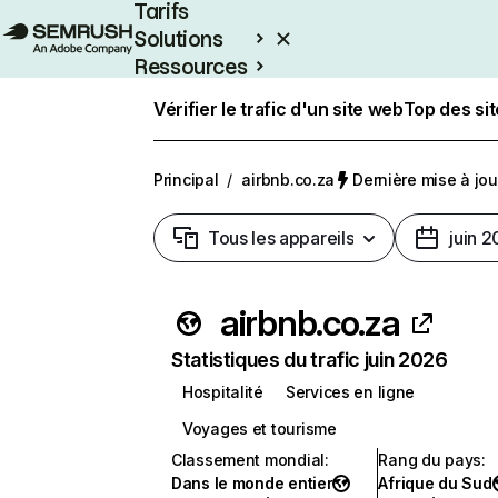
Tarifs
Solutions
Ressources
Entreprises
Vérifier le trafic d'un site web
Top des si
Principal
/
airbnb.co.za
Dernière mise à jour
Tous les appareils
juin 
airbnb.co.za
Statistiques du trafic juin 2026
Hospitalité
Services en ligne
Voyages et tourisme
Classement mondial
:
Rang du pays
:
Dans le monde entier
Afrique du Sud