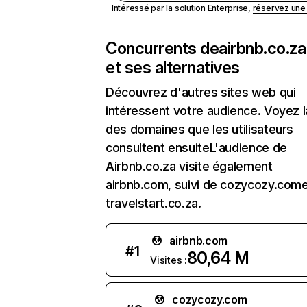
Intéressé par la solution Enterprise,
réservez un
Concurrents de
airbnb.co.za
et ses alternatives
Découvrez d'autres sites web qui
intéressent votre audience. Voyez la
des domaines que les utilisateurs
consultent ensuiteL'audience de
Airbnb.co.za visite également
airbnb.com, suivi de cozycozy.com
travelstart.co.za.
airbnb.com
#
1
80,64 M
Visites :
cozycozy.com