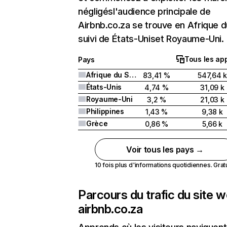
négligésl'audience principale de
Airbnb.co.za se trouve en Afrique 
suivi de États-Uniset Royaume-Uni.
Tous les app
Pays
Afrique du Sud
83,41 %
547,64 k
États-Unis
4,74 %
31,09 k
Royaume-Uni
3,2 %
21,03 k
Philippines
1,43 %
9,38 k
Grèce
0,86 %
5,66 k
Voir tous les pays →
10 fois plus d'informations quotidiennes. Gratui
Parcours du trafic du site 
airbnb.co.za