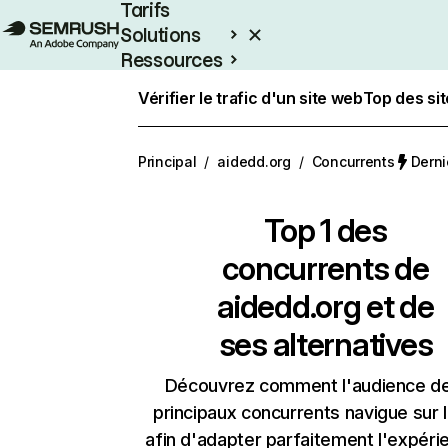
Tarifs
Solutions
Ressources
Entreprises
Vérifier le trafic d'un site web
Top des si
Principal
/
aidedd.org
/
Concurrents
Derni
Top 1 des
concurrents de
aidedd.org et de
ses alternatives
Découvrez comment l'audience d
principaux concurrents navigue sur 
afin d'adapter parfaitement l'expéri