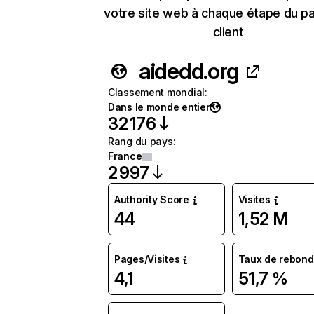
votre site web à chaque étape du p
client
aidedd.org
Classement mondial
:
Dans le monde entier
32 176
Rang du pays
:
France
2 997
Authority Score
Visites
44
1,52 M
Pages/Visites
Taux de rebond
4,1
51,7 %