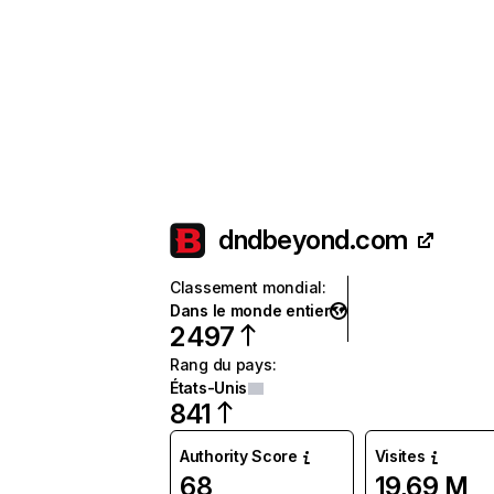
dndbeyond.com
Classement mondial
:
Dans le monde entier
2 497
Rang du pays
:
États-Unis
841
Authority Score
Visites
68
19,69 M