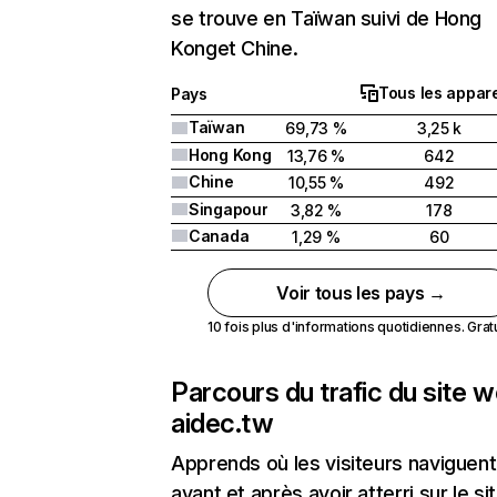
se trouve en Taïwan suivi de Hong
Konget Chine.
Tous les appare
Pays
Taïwan
69,73 %
3,25 k
Hong Kong
13,76 %
642
Chine
10,55 %
492
Singapour
3,82 %
178
Canada
1,29 %
60
Voir tous les pays →
10 fois plus d'informations quotidiennes. Gratui
Parcours du trafic du site 
aidec.tw
Apprends où les visiteurs naviguent
avant et après avoir atterri sur le si