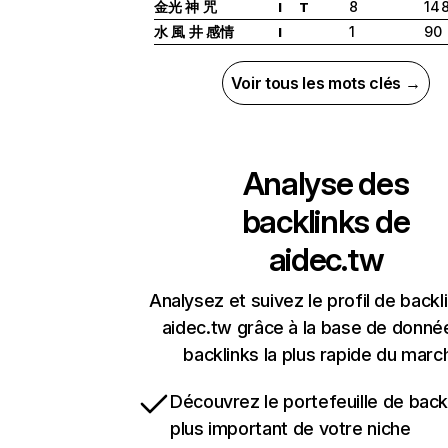
金光 神 咒
8
14 
I
T
水 風 井 感情
1
90
I
Voir tous les mots clés →
Analyse des
backlinks de
aidec.tw
Analysez et suivez le profil de backl
aidec.tw grâce à la base de donné
backlinks la plus rapide du marc
Découvrez le portefeuille de backl
plus important de votre niche