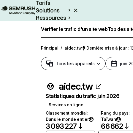
Tarifs
Solutions
Ressources
Entreprises
Vérifier le trafic d'un site web
Top des si
Principal
/
aidec.tw
Dernière mise à jour : 1
Tous les appareils
juin 
aidec.tw
Statistiques du trafic juin 2026
Services en ligne
Classement mondial
:
Rang du pays
:
Dans le monde entier
Taïwan
3 093 227
66 662