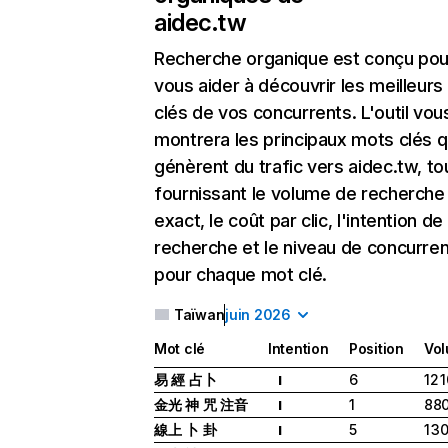
aidec.tw
Recherche organique
est conçu pou
vous aider à découvrir les meilleur
clés de vos concurrents. L'outil vou
montrera les principaux mots clés q
génèrent du trafic vers aidec.tw, to
fournissant le volume de recherche
exact, le coût par clic, l'intention de
recherche et le niveau de concurre
pour chaque mot clé.
Taïwan
juin 2026
Mot clé
Intention
Position
Vo
易 經 占卜
6
12 
I
金光 神 咒 注音
1
88
I
線上 卜 卦
5
1 3
I