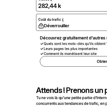
282,44 k
Coût du trafic
Déverrouiller
Découvrez gratuitement d'autres 
Quels sont les mots-clés qu'ils ciblent 
Leurs pages les plus importantes
Comment ils monétisent leur site
Obten
Attends ! Prenons un p
Tu ne vois là qu'une petite partie d'Int
concurrents aux tendances de trafic, en pa