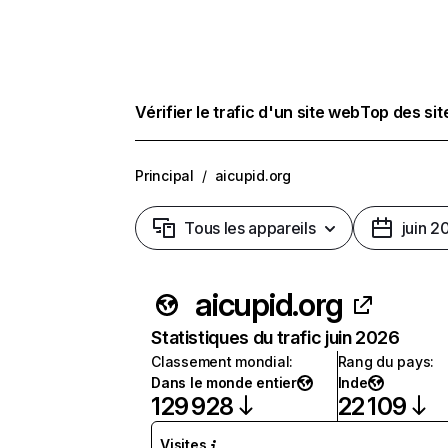
Vérifier le trafic d'un site web
Top des si
Principal
/
aicupid.org
Tous les appareils
juin 2
aicupid.org
Statistiques du trafic juin 2026
Classement mondial
:
Rang du pays
:
Dans le monde entier
Inde
129 928
22 109
Visites