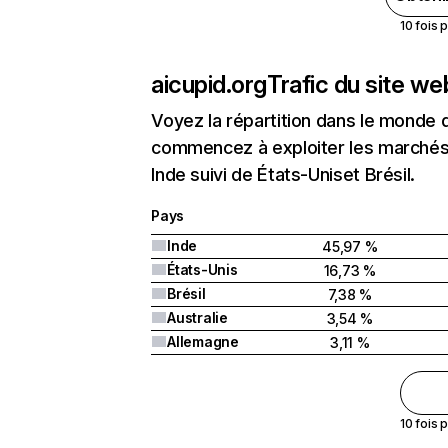
10 fois 
aicupid.org
Trafic du site we
Voyez la répartition dans le monde 
commencez à exploiter les marchés n
Inde suivi de États-Uniset Brésil.
Pays
Inde
45,97 %
États-Unis
16,73 %
Brésil
7,38 %
Australie
3,54 %
Allemagne
3,11 %
10 fois 