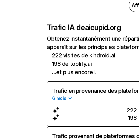
Aff
Trafic IA de
aicupid.org
Obtenez instantanément une répartit
apparaît sur les principales platefor
222 visites de kindroid.ai
198 de toolify.ai
...et plus encore !
Trafic en provenance des platefor
6 mois
222
198
Trafic provenant de plateformes d'