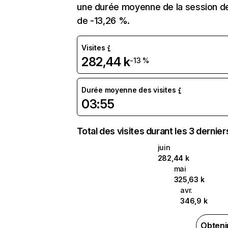
une durée moyenne de la session de 
de -13,26 %.
Visites
282,44 k
-13 %
Durée moyenne des visites
03:55
Total des visites durant les 3 dernie
juin
282,44 k
mai
325,63 k
avr.
346,9 k
Obteni