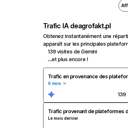
Aff
Trafic IA de
agrofakt.pl
Obtenez instantanément une répartit
apparaît sur les principales platefor
139 visites de Gemini
...et plus encore !
Trafic en provenance des platefor
6 mois
139
Trafic provenant de plateformes d'
Le mois dernier