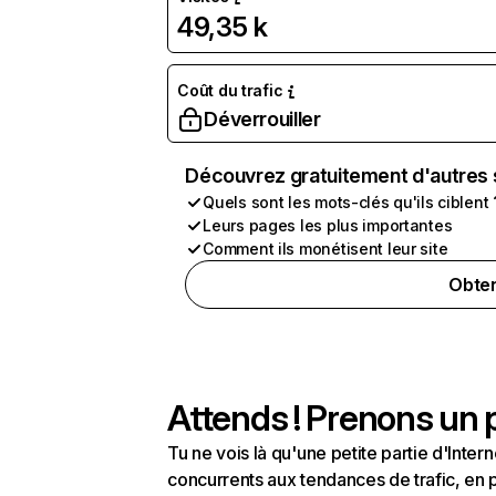
49,35 k
Coût du trafic
Déverrouiller
Découvrez gratuitement d'autres 
Quels sont les mots-clés qu'ils ciblent 
Leurs pages les plus importantes
Comment ils monétisent leur site
Obten
Attends ! Prenons un p
Tu ne vois là qu'une petite partie d'Int
concurrents aux tendances de trafic, en pa