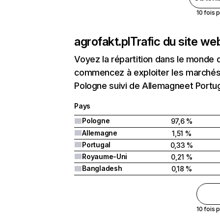
10 fois 
agrofakt.pl
Trafic du site we
Voyez la répartition dans le monde 
commencez à exploiter les marchés n
Pologne suivi de Allemagneet Portug
Pays
Pologne
97,6 %
Allemagne
1,51 %
Portugal
0,33 %
Royaume-Uni
0,21 %
Bangladesh
0,18 %
10 fois 