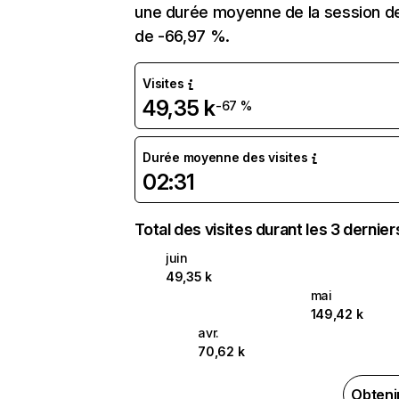
une durée moyenne de la session de 
de -66,97 %.
Visites
49,35 k
-67 %
Durée moyenne des visites
02:31
Total des visites durant les 3 dernie
juin
49,35 k
mai
149,42 k
avr.
70,62 k
Obteni