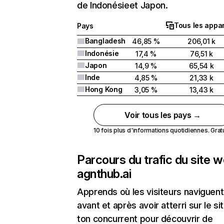
de Indonésieet Japon.
Tous les appar
Pays
Bangladesh
46,85 %
206,01 k
Indonésie
17,4 %
76,51 k
Japon
14,9 %
65,54 k
Inde
4,85 %
21,33 k
Hong Kong
3,05 %
13,43 k
Voir tous les pays →
10 fois plus d'informations quotidiennes. Gratui
Parcours du trafic du site 
agnthub.ai
Apprends où les visiteurs naviguent
avant et après avoir atterri sur le si
ton concurrent pour découvrir de