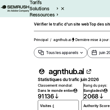
Tarifs
Solutions
Ressources
Entreprises
Vérifier le trafic d'un site web
Top des si
Principal
/
agnthub.ai
Dernière mise à jour :
Tous les appareils
juin 
agnthub.ai
Statistiques du trafic juin 2026
Classement mondial
:
Rang du pays
:
Dans le monde entier
Bangladesh
91 136
2 068
Visites
Authority Score