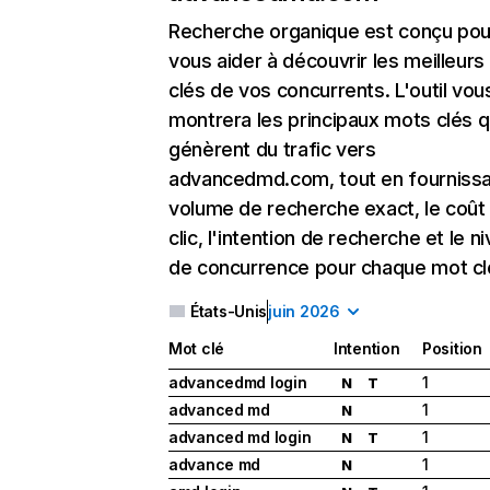
Recherche organique
est conçu pou
vous aider à découvrir les meilleur
clés de vos concurrents. L'outil vou
montrera les principaux mots clés q
génèrent du trafic vers
advancedmd.com, tout en fournissa
volume de recherche exact, le coût
clic, l'intention de recherche et le n
de concurrence pour chaque mot cl
États-Unis
juin 2026
Mot clé
Intention
Position
advancedmd login
1
N
T
advanced md
1
N
advanced md login
1
N
T
advance md
1
N