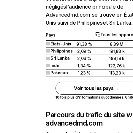
négligésl'audience principale de
Advancedmd.com se trouve en Éta
Unis suivi de Philippineset Sri Lanka.
Tous les appare
Pays
États-Unis
91,38 %
8,39 M
Philippines
2,09 %
191,83 k
Sri Lanka
2,06 %
189,19 k
Inde
1,34 %
122,76 k
Pakistan
1,23 %
113,23 k
Voir tous les pays →
10 fois plus d'informations quotidiennes. Gratui
Parcours du trafic du site 
advancedmd.com