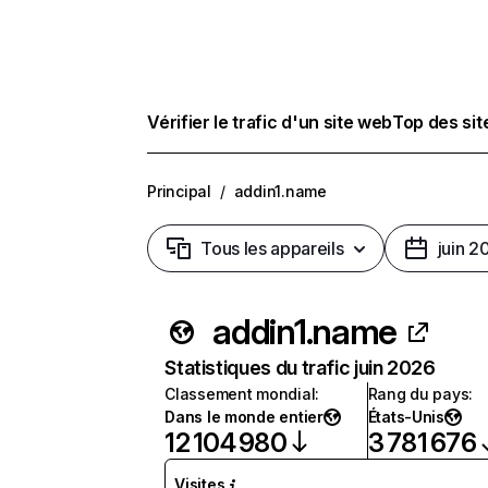
Vérifier le trafic d'un site web
Top des si
Principal
/
addin1.name
Tous les appareils
juin 2
addin1.name
Statistiques du trafic juin 2026
Classement mondial
:
Rang du pays
:
Dans le monde entier
États-Unis
12 104 980
3 781 676
Visites