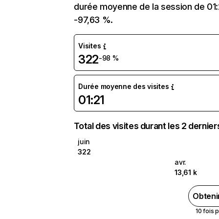
durée moyenne de la session de 01:2
-97,63 %.
Visites
322
-98 %
Durée moyenne des visites
01:21
Total des visites durant les 2 dernie
juin
322
avr.
13,61 k
Obteni
10 fois 