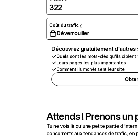
322
Coût du trafic
Déverrouiller
Découvrez gratuitement d'autres 
Quels sont les mots-clés qu'ils ciblent 
Leurs pages les plus importantes
Comment ils monétisent leur site
Obten
Attends ! Prenons un p
Tu ne vois là qu'une petite partie d'Int
concurrents aux tendances de trafic, en pa