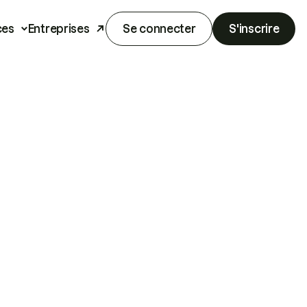
ces
Entreprises
Se connecter
S'inscrire