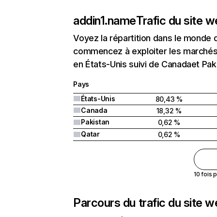
addin1.name
Trafic du site 
Voyez la répartition dans le monde 
commencez à exploiter les marchés 
en États-Unis suivi de Canadaet Pak
Pays
États-Unis
80,43 %
Canada
18,32 %
Pakistan
0,62 %
Qatar
0,62 %
10 fois 
Parcours du trafic du site 