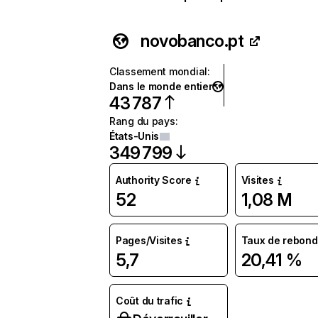
novobanco.pt
Classement mondial
:
Dans le monde entier
43 787
Rang du pays
:
États-Unis
349 799
Authority Score
Visites
52
1,08 M
Pages/Visites
Taux de rebond
5,7
20,41 %
Coût du trafic