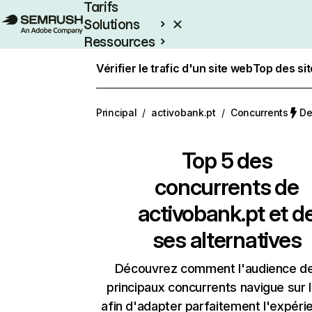
Tarifs
Solutions
Ressources
Entreprises
Vérifier le trafic d'un site web
Top des si
Principal
/
activobank.pt
/
Concurrents
De
Top 5 des
concurrents de
activobank.pt et d
ses alternatives
Découvrez comment l'audience d
principaux concurrents navigue sur 
afin d'adapter parfaitement l'expéri