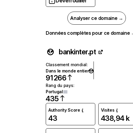
Déverrouiller
Analyser ce domaine →
Données complètes pour ce domaine
bankinter.pt
Classement mondial
:
Dans le monde entier
91 266
Rang du pays
:
Portugal
435
Authority Score
Visites
43
438,94 k