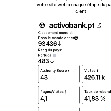
votre site web à chaque étape du p
client
activobank.pt
Classement mondial
:
Dans le monde entier
93 436
Rang du pays
:
Portugal
483
Authority Score
Visites
43
426,11 k
Pages/Visites
Taux de rebond
4,1
41,83 %