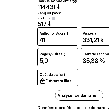
Dans le monde entier
114 431
Rang du pays
:
Portugal
517
Authority Score
Visites
41
331,21 k
Pages/Visites
Taux de rebond
5,0
35,38 %
Coût du trafic
Déverrouiller
Analyser ce domaine →
Données complètes pour ce domaine