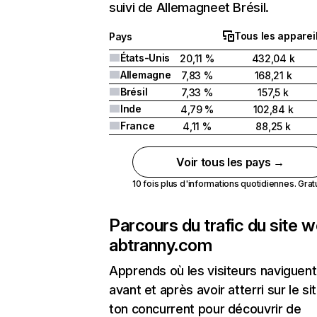
suivi de Allemagneet Brésil.
Tous les apparei
Pays
États-Unis
20,11 %
432,04 k
Allemagne
7,83 %
168,21 k
Brésil
7,33 %
157,5 k
Inde
4,79 %
102,84 k
France
4,11 %
88,25 k
Voir tous les pays →
10 fois plus d'informations quotidiennes. Gratui
Parcours du trafic du site 
abtranny.com
Apprends où les visiteurs naviguent
avant et après avoir atterri sur le si
ton concurrent pour découvrir de