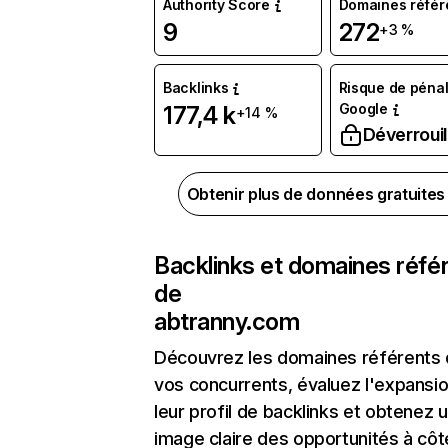
Authority Score
Domaines référ
9
272
+3 %
Backlinks
Risque de pénal
Google
177,4 k
+14 %
Déverrouil
Obtenir plus de données gratuite
Backlinks et domaines réfé
de
abtranny.com
Découvrez les domaines référents
vos concurrents, évaluez l'expansi
leur profil de backlinks et obtenez 
image claire des opportunités à côt