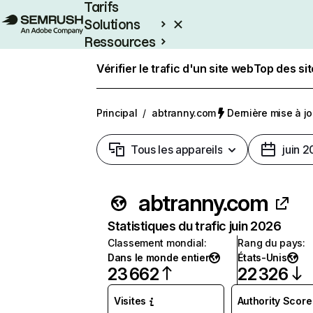
Tarifs
Solutions
Ressources
Entreprises
Vérifier le trafic d'un site web
Top des si
Principal
/
abtranny.com
Dernière mise à jou
Tous les appareils
juin 
abtranny.com
Statistiques du trafic juin 2026
Classement mondial
:
Rang du pays
:
Dans le monde entier
États-Unis
23 662
22 326
Visites
Authority Score