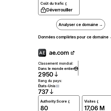
Coût du trafic
Déverrouiller
Analyser ce domaine →
Données complètes pour ce domaine
ae.com
Classement mondial
:
Dans le monde entier
2 950
Rang du pays
:
États-Unis
737
Authority Score
Visites
80
17,06 M