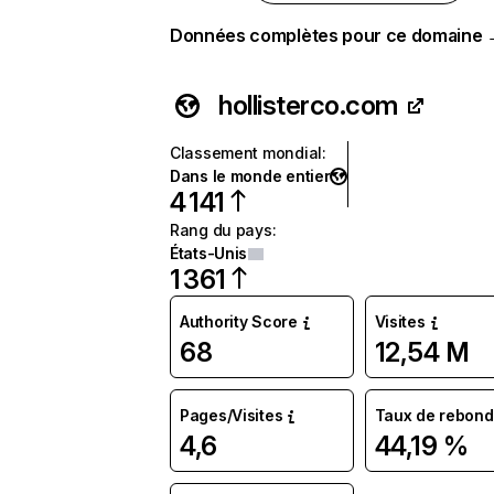
Données complètes pour ce domaine
hollisterco.com
Classement mondial
:
Dans le monde entier
4 141
Rang du pays
:
États-Unis
1 361
Authority Score
Visites
68
12,54 M
Pages/Visites
Taux de rebond
4,6
44,19 %