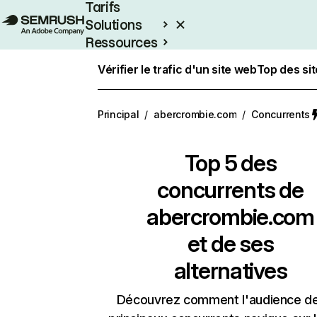
Tarifs
Solutions
Ressources
Entreprises
Vérifier le trafic d'un site web
Top des si
Principal
/
abercrombie.com
/
Concurrents
Top 5 des
concurrents de
abercrombie.com
et de ses
alternatives
Découvrez comment l'audience d