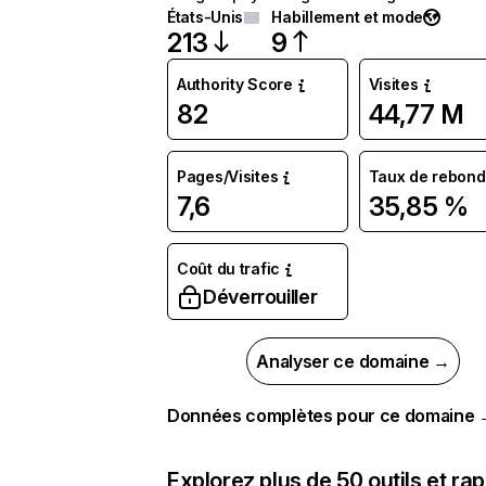
États-Unis
Habillement et mode
213
9
Authority Score
Visites
82
44,77 M
Pages/Visites
Taux de rebond
7,6
35,85 %
Coût du trafic
Déverrouiller
Analyser ce domaine →
Données complètes pour ce domaine
Explorez plus de 50 outils et ra