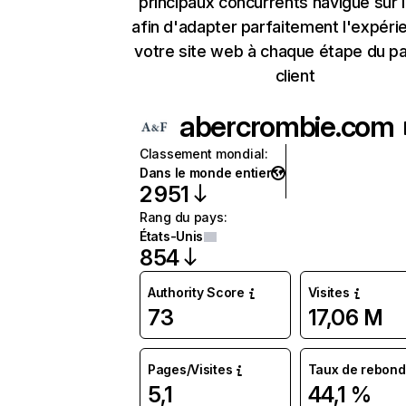
principaux concurrents navigue sur 
afin d'adapter parfaitement l'expéri
votre site web à chaque étape du p
client
abercrombie.com
Classement mondial
:
Dans le monde entier
2 951
Rang du pays
:
États-Unis
854
Authority Score
Visites
73
17,06 M
Pages/Visites
Taux de rebond
5,1
44,1 %