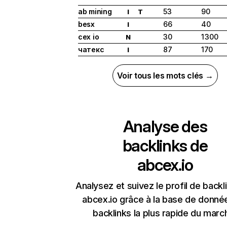
ab mining
53
90
I
T
besx
66
40
I
cex io
30
1 300
N
чатекс
87
170
I
Voir tous les mots clés →
Analyse des
backlinks de
abcex.io
Analysez et suivez le profil de backl
abcex.io grâce à la base de donné
backlinks la plus rapide du marc