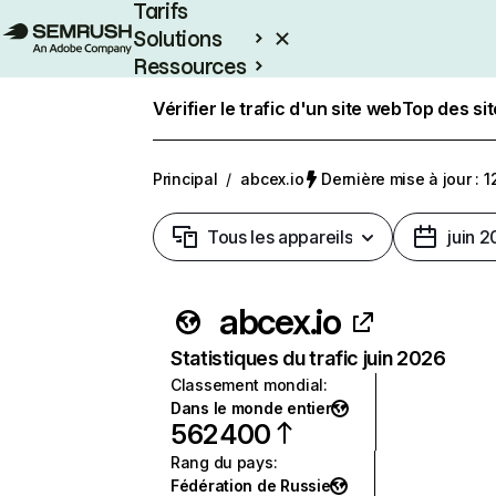
Tarifs
Solutions
Ressources
Entreprises
Vérifier le trafic d'un site web
Top des si
Principal
/
abcex.io
Dernière mise à jour : 1
Tous les appareils
juin 
abcex.io
Statistiques du trafic juin 2026
Classement mondial
:
Dans le monde entier
562 400
Rang du pays
:
Fédération de Russie