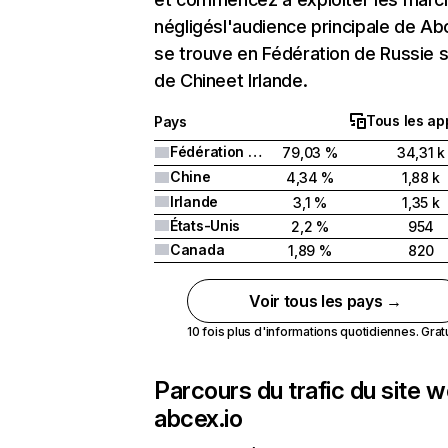
négligésl'audience principale de Ab
se trouve en Fédération de Russie s
de Chineet Irlande.
Tous les ap
Pays
Fédération de Russie
79,03 %
34,31 k
Chine
4,34 %
1,88 k
Irlande
3,1 %
1,35 k
États-Unis
2,2 %
954
Canada
1,89 %
820
Voir tous les pays →
10 fois plus d'informations quotidiennes. Gratui
Parcours du trafic du site 
abcex.io