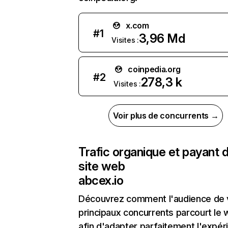
x.com
#
1
3,96 Md
Visites :
coinpedia.org
#
2
278,3 k
Visites :
Voir plus de concurrents →
Trafic organique et payant 
site web
abcex.io
Découvrez comment l'audience de 
principaux concurrents parcourt le
afin d'adapter parfaitement l'expér