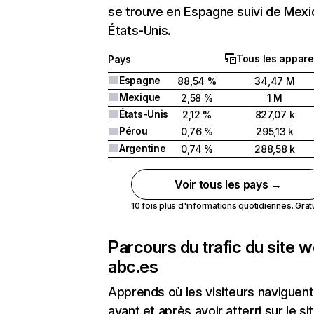
se trouve en Espagne suivi de Mex
États-Unis.
Tous les appare
Pays
Espagne
88,54 %
34,47 M
Mexique
2,58 %
1 M
États-Unis
2,12 %
827,07 k
Pérou
0,76 %
295,13 k
Argentine
0,74 %
288,58 k
Voir tous les pays →
10 fois plus d'informations quotidiennes. Gratui
Parcours du trafic du site 
abc.es
Apprends où les visiteurs naviguent
avant et après avoir atterri sur le si