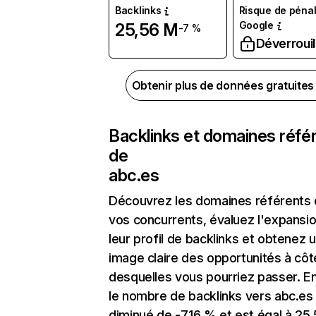
Backlinks
Risque de pénal
Google
25,56 M
-7 %
Déverrouil
Obtenir plus de données gratuite
Backlinks et domaines réfé
de
abc.es
Découvrez les domaines référents
vos concurrents, évaluez l'expansi
leur profil de backlinks et obtenez 
image claire des opportunités à côt
desquelles vous pourriez passer. En
le nombre de backlinks vers abc.es
diminué de -7,16 % et est égal à 25