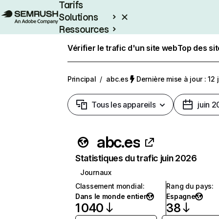
Tarifs
Solutions
Ressources
Entreprises
Vérifier le trafic d'un site web
Top des si
Principal
/
abc.es
Dernière mise à jour : 12 
Tous les appareils
juin 
abc.es
Statistiques du trafic juin 2026
Journaux
Classement mondial
:
Rang du pays
:
Dans le monde entier
Espagne
1 040
38