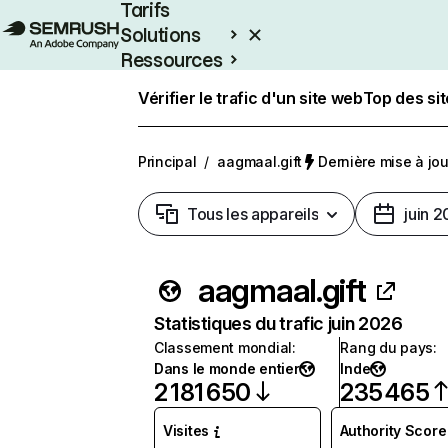
Tarifs
Solutions
Ressources
Entreprises
Vérifier le trafic d'un site web
Top des si
Principal
/
aagmaal.gift
Dernière mise à jour
Tous les appareils
juin 
aagmaal.gift
Statistiques du trafic juin 2026
Classement mondial
:
Rang du pays
:
Dans le monde entier
Inde
2 181 650
235 465
Visites
Authority Score