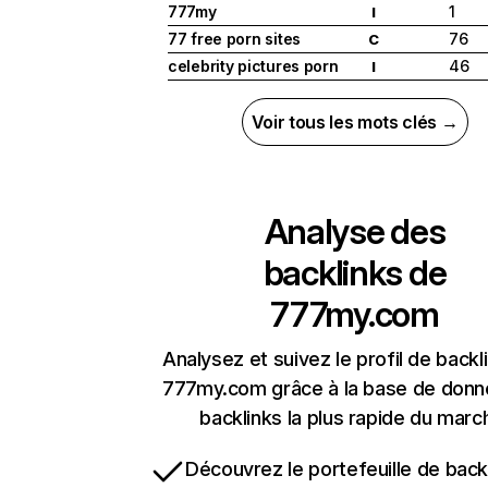
777my
1
I
77 free porn sites
76
C
celebrity pictures porn
46
I
Voir tous les mots clés →
Analyse des
backlinks de
777my.com
Analysez et suivez le profil de backl
777my.com grâce à la base de donn
backlinks la plus rapide du marc
Découvrez le portefeuille de backl