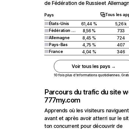
de Fédération de Russieet Allemagn
Tous les ap
Pays
États-Unis
61,44 %
5,26 k
Fédération de Russie
8,56 %
733
Allemagne
8,45 %
724
Pays-Bas
4,75 %
407
France
4,04 %
346
Voir tous les pays →
10 fois plus d'informations quotidiennes. Gratui
Parcours du trafic du site 
777my.com
Apprends où les visiteurs naviguent
avant et après avoir atterri sur le si
ton concurrent pour découvrir de