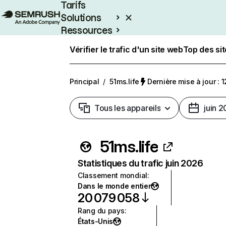
Tarifs
Solutions
Ressources
Entreprises
Vérifier le trafic d'un site web
Top des si
Principal
/
51ms.life
Dernière mise à jour : 1
Tous les appareils
juin 
51ms.life
Statistiques du trafic juin 2026
Classement mondial
:
Dans le monde entier
20 079 058
Rang du pays
:
États-Unis