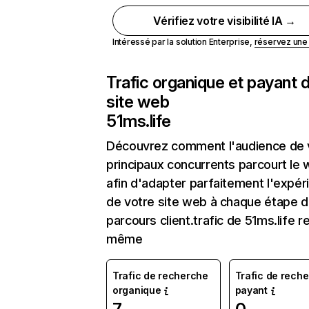
Vérifiez votre visibilité IA →
Intéressé par la solution Enterprise,
réservez un
Trafic organique et payant 
site web
51ms.life
Découvrez comment l'audience de 
principaux concurrents parcourt le
afin d'adapter parfaitement l'expér
de votre site web à chaque étape d
parcours client.trafic de 51ms.life r
même
Trafic de recherche
Trafic de rech
organique
payant