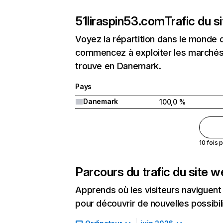
51liraspin53.com
Trafic du s
Voyez la répartition dans le monde 
commencez à exploiter les marchés 
trouve en Danemark.
Pays
Danemark
100,0 %
10 fois 
Parcours du trafic du site 
Apprends où les visiteurs naviguent a
pour découvrir de nouvelles possibilit