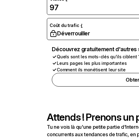
97
Coût du trafic
Déverrouiller
Découvrez gratuitement d'autres 
Quels sont les mots-clés qu'ils ciblent 
Leurs pages les plus importantes
Comment ils monétisent leur site
Obten
Attends ! Prenons un p
Tu ne vois là qu'une petite partie d'Int
concurrents aux tendances de trafic, en pa