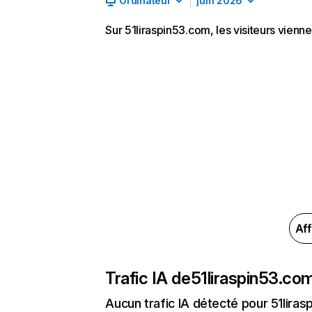
Ordinateur
juin 2026
Sur 51liraspin53.com, les visiteurs vienn
Aff
Trafic IA de
51liraspin53.co
Aucun trafic IA détecté pour 51lira