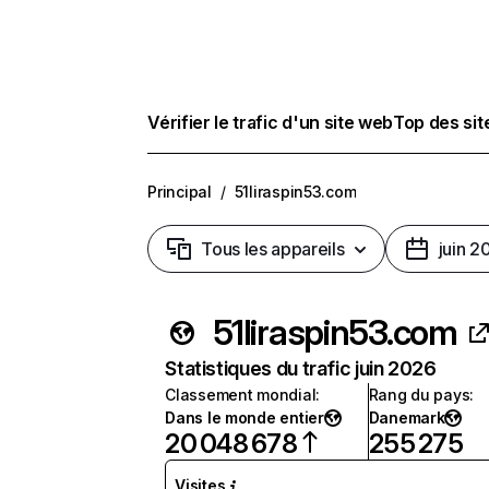
Vérifier le trafic d'un site web
Top des si
Principal
/
51liraspin53.com
Tous les appareils
juin 2
51liraspin53.com
Statistiques du trafic juin 2026
Classement mondial
:
Rang du pays
:
Dans le monde entier
Danemark
20 048 678
255 275
Visites