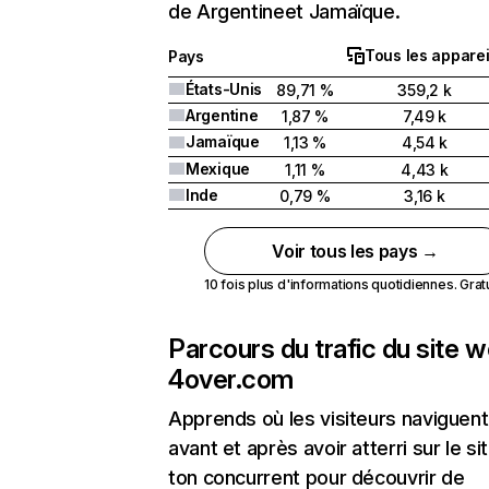
de Argentineet Jamaïque.
Tous les apparei
Pays
États-Unis
89,71 %
359,2 k
Argentine
1,87 %
7,49 k
Jamaïque
1,13 %
4,54 k
Mexique
1,11 %
4,43 k
Inde
0,79 %
3,16 k
Voir tous les pays →
10 fois plus d'informations quotidiennes. Gratui
Parcours du trafic du site 
4over.com
Apprends où les visiteurs naviguent
avant et après avoir atterri sur le si
ton concurrent pour découvrir de