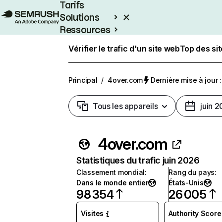
Tarifs
Solutions
Ressources
Entreprises
Vérifier le trafic d'un site web
Top des si
Principal
/
4over.com
Dernière mise à jour :
Tous les appareils
juin 
4over.com
Statistiques du trafic juin 2026
Classement mondial
:
Rang du pays
:
Dans le monde entier
États-Unis
98 354
26 005
Visites
Authority Score