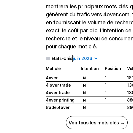
montrera les principaux mots clés q
génèrent du trafic vers 4over.com, 
en fournissant le volume de recher
exact, le coût par clic, l'intention de
recherche et le niveau de concurre
pour chaque mot clé.
États-Unis
juin 2026
Mot clé
Intention
Position
Vo
4over
1
18 
N
4 over trade
1
1 
N
4over trade
1
1 
N
4over printing
1
88
N
trade.4over
1
88
N
Voir tous les mots clés →