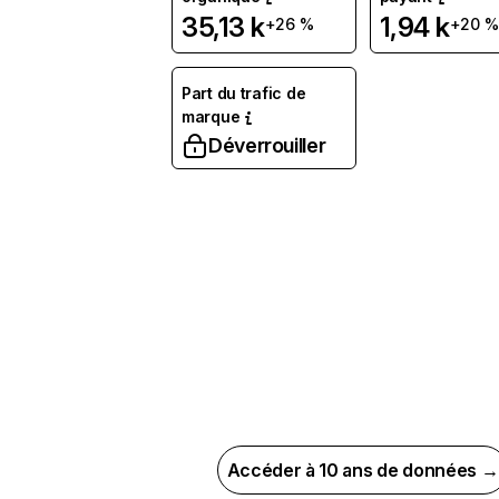
35,13 k
1,94 k
+26 %
+20 %
Part du trafic de
marque
Déverrouiller
Accéder à 10 ans de données →