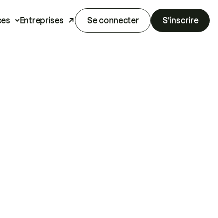
ces
Entreprises
Se connecter
S'inscrire