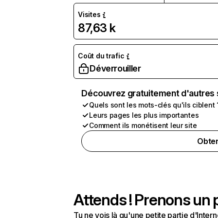
Visites
87,63 k
Coût du trafic
Déverrouiller
Découvrez gratuitement d'autres 
Quels sont les mots-clés qu'ils ciblent 
Leurs pages les plus importantes
Comment ils monétisent leur site
Obten
Attends ! Prenons un p
Tu ne vois là qu'une petite partie d'Int