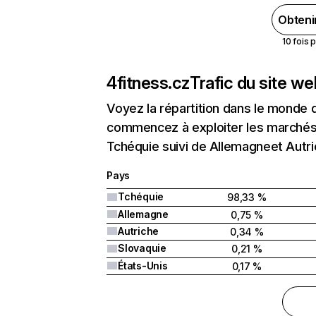
Obteni
10 fois 
4fitness.cz
Trafic du site w
Voyez la répartition dans le monde 
commencez à exploiter les marchés n
Tchéquie suivi de Allemagneet Autri
Pays
Tchéquie
98,33 %
Allemagne
0,75 %
Autriche
0,34 %
Slovaquie
0,21 %
États-Unis
0,17 %