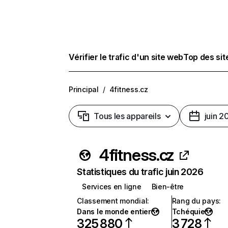
Vérifier le trafic d'un site web
Top des si
Principal
/
4fitness.cz
Tous les appareils
juin 2
4fitness.cz
Statistiques du trafic juin 2026
Services en ligne
Bien-être
Classement mondial
:
Rang du pays
:
Dans le monde entier
Tchéquie
325 880
3 728