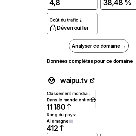
4,8
38,48 %
Coût du trafic
Déverrouiller
Analyser ce domaine →
Données complètes pour ce domaine
waipu.tv
Classement mondial
:
Dans le monde entier
11 180
Rang du pays
:
Allemagne
412