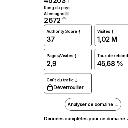
45 203
Rang du pays
:
Allemagne
2 672
Authority Score
Visites
37
1,02 M
Pages/Visites
Taux de rebond
2,9
45,68 %
Coût du trafic
Déverrouiller
Analyser ce domaine →
Données complètes pour ce domaine