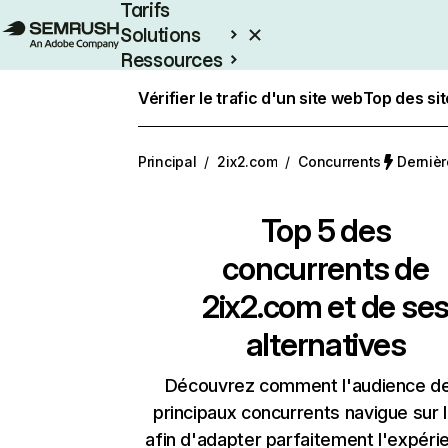
Tarifs
Solutions
Ressources
Entreprises
Vérifier le trafic d'un site web
Top des si
Principal
/
2ix2.com
/
Concurrents
Dernièr
Top 5 des
concurrents de
2ix2.com et de se
alternatives
Découvrez comment l'audience d
principaux concurrents navigue sur 
afin d'adapter parfaitement l'expéri