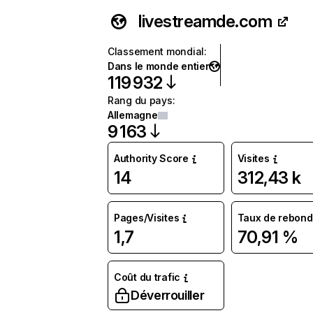
livestreamde.com
Classement mondial
:
Dans le monde entier
119 932
Rang du pays
:
Allemagne
9 163
Authority Score
Visites
14
312,43 k
Pages/Visites
Taux de rebond
1,7
70,91 %
Coût du trafic
Déverrouiller