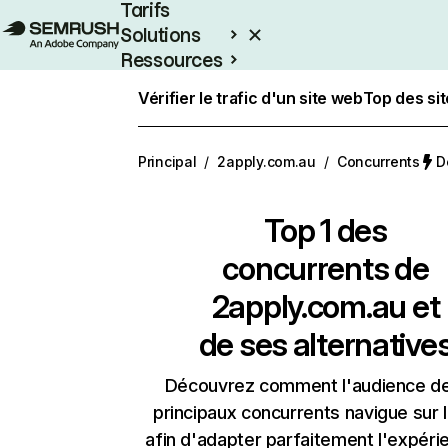
Tarifs
Solutions
Ressources
Entreprises
Vérifier le trafic d'un site web
Top des si
Principal
/
2apply.com.au
/
Concurrents
D
Top 1 des
concurrents de
2apply.com.au et
de ses alternative
Découvrez comment l'audience d
principaux concurrents navigue sur 
afin d'adapter parfaitement l'expéri