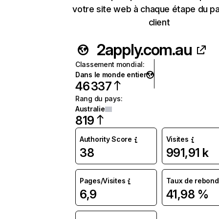
votre site web à chaque étape du p
client
2apply.com.au
Classement mondial
:
Dans le monde entier
46 337
Rang du pays
:
Australie
819
Authority Score
Visites
38
991,91 k
Pages/Visites
Taux de rebond
6,9
41,98 %