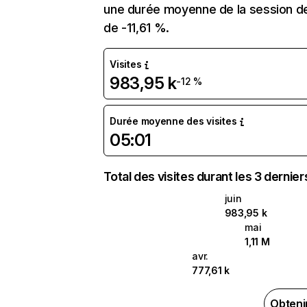
une durée moyenne de la session de
de -11,61 %.
Visites
983,95 k
-12 %
Durée moyenne des visites
05:01
Total des visites durant les 3 dernie
juin
983,95 k
mai
1,11 M
avr.
777,61 k
Obteni