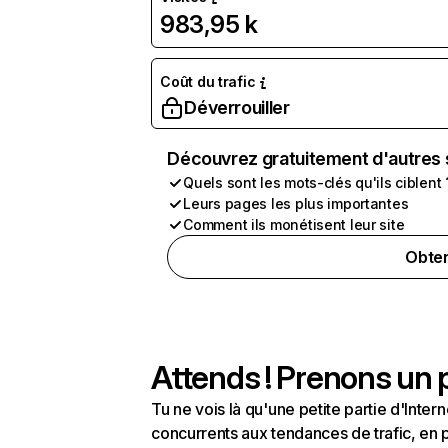
983,95 k
Coût du trafic
Déverrouiller
Découvrez gratuitement d'autres 
Quels sont les mots-clés qu'ils ciblent 
Leurs pages les plus importantes
Comment ils monétisent leur site
Obten
Attends ! Prenons un p
Tu ne vois là qu'une petite partie d'Int
concurrents aux tendances de trafic, en pa