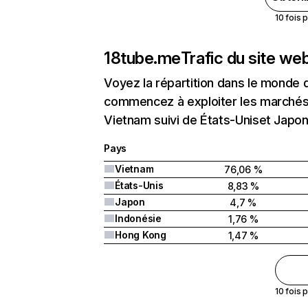
10 fois 
18tube.me
Trafic du site we
Voyez la répartition dans le monde 
commencez à exploiter les marchés 
Vietnam suivi de États-Uniset Japon
Pays
Vietnam
76,06 %
États-Unis
8,83 %
Japon
4,7 %
Indonésie
1,76 %
Hong Kong
1,47 %
10 fois 