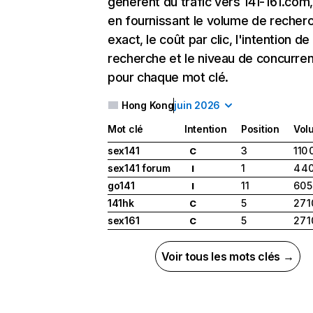
génèrent du trafic vers 141-161.com,
en fournissant le volume de recher
exact, le coût par clic, l'intention de
recherche et le niveau de concurre
pour chaque mot clé.
Hong Kong
juin 2026
Mot clé
Intention
Position
Vol
sex141
3
110 
C
sex141 forum
1
4 4
I
go141
11
60 
I
141hk
5
27 
C
sex161
5
27 
C
Voir tous les mots clés →