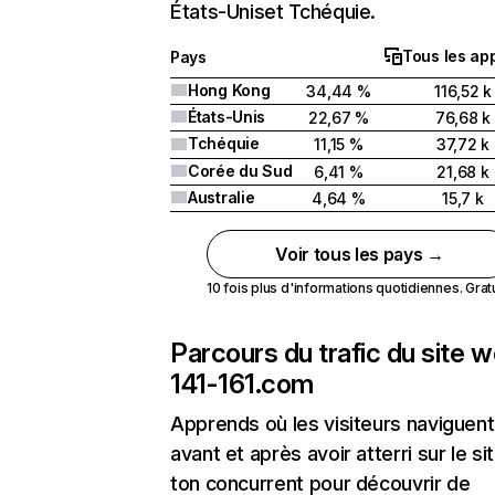
États-Uniset Tchéquie.
Tous les app
Pays
Hong Kong
34,44 %
116,52 k
États-Unis
22,67 %
76,68 k
Tchéquie
11,15 %
37,72 k
Corée du Sud
6,41 %
21,68 k
Australie
4,64 %
15,7 k
Voir tous les pays →
10 fois plus d'informations quotidiennes. Gratui
Parcours du trafic du site 
141-161.com
Apprends où les visiteurs naviguent
avant et après avoir atterri sur le si
ton concurrent pour découvrir de