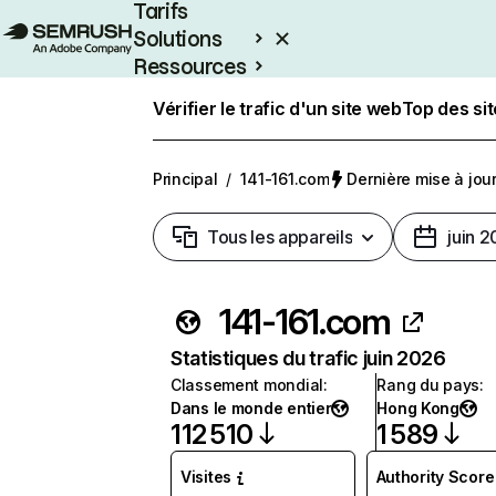
Tarifs
Solutions
Ressources
Entreprises
Vérifier le trafic d'un site web
Top des si
Principal
/
141-161.com
Dernière mise à jour 
Tous les appareils
juin 
141-161.com
Statistiques du trafic juin 2026
Classement mondial
:
Rang du pays
:
Dans le monde entier
Hong Kong
112 510
1 589
Visites
Authority Score