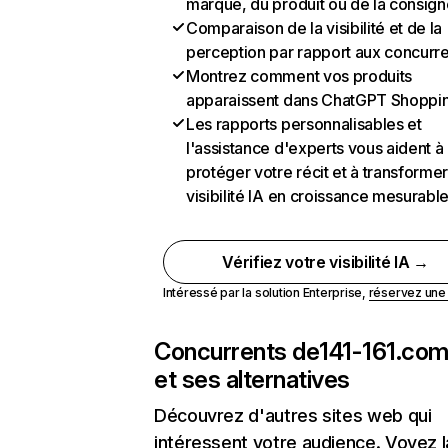
marque, du produit ou de la consign
Comparaison de la visibilité et de la
perception par rapport aux concurr
Montrez comment vos produits
apparaissent dans ChatGPT Shoppi
Les rapports personnalisables et
l'assistance d'experts vous aident à
protéger votre récit et à transformer
visibilité IA en croissance mesurabl
Vérifiez votre visibilité IA →
Intéressé par la solution Enterprise,
réservez un
Concurrents de
141-161.co
et ses alternatives
Découvrez d'autres sites web qui
intéressent votre audience. Voyez la