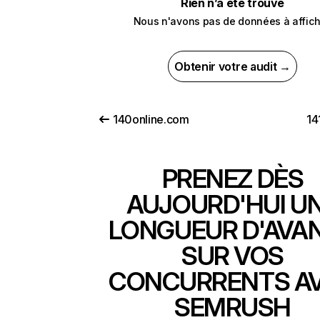
Rien n’a été trouvé
Nous n'avons pas de données à affich
Obtenir votre audit →
140online.com
14
PRENEZ DÈS
AUJOURD'HUI U
LONGUEUR D'AVA
SUR VOS
CONCURRENTS A
SEMRUSH