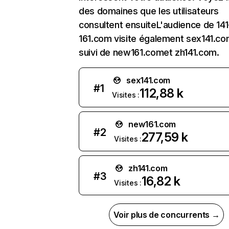
des domaines que les utilisateurs
consultent ensuiteL'audience de 141
161.com visite également sex141.co
suivi de new161.comet zh141.com.
sex141.com
#
1
112,88 k
Visites :
new161.com
#
2
277,59 k
Visites :
zh141.com
#
3
16,82 k
Visites :
Voir plus de concurrents →