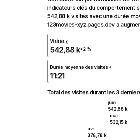
indicateurs clés du comportement su
542,88 k visites avec une durée moy
123movies-xyz.pages.dev a augmen
Visites
542,88 k
+2 %
Durée moyenne des visites
11:21
Total des visites durant les 3 dernie
juin
542,88 k
mai
532,15 k
avr.
378,78 k