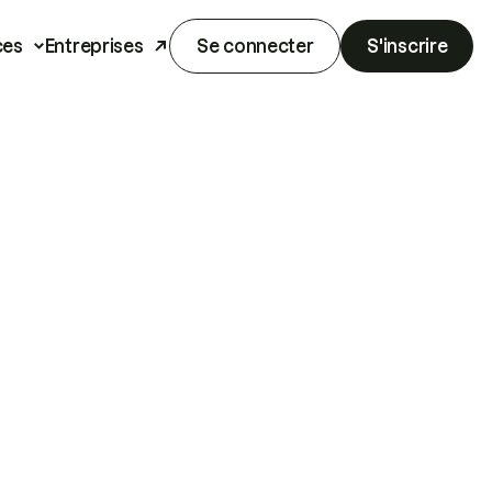
ces
Entreprises
Se connecter
S'inscrire