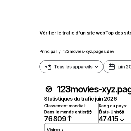
Vérifier le trafic d'un site web
Top des si
Principal
/
123movies-xyz.pages.dev
Tous les appareils
juin 2
123movies-xyz.pa
Statistiques du trafic juin 2026
Classement mondial
:
Rang du pays
:
Dans le monde entier
États-Unis
76 809
47 415
Visites