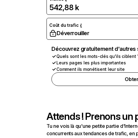
542,88 k
Coût du trafic
Déverrouiller
Découvrez gratuitement d'autres 
Quels sont les mots-clés qu'ils ciblent 
Leurs pages les plus importantes
Comment ils monétisent leur site
Obten
Attends ! Prenons un p
Tu ne vois là qu'une petite partie d'Int
concurrents aux tendances de trafic, en pa