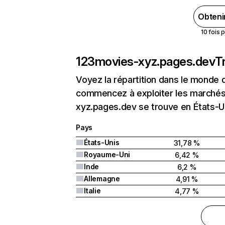
Obteni
10 fois 
123movies-xyz.pages.dev
T
Voyez la répartition dans le monde 
commencez à exploiter les marchés 
xyz.pages.dev se trouve en États-U
Pays
États-Unis
31,78 %
Royaume-Uni
6,42 %
Inde
6,2 %
Allemagne
4,91 %
Italie
4,77 %