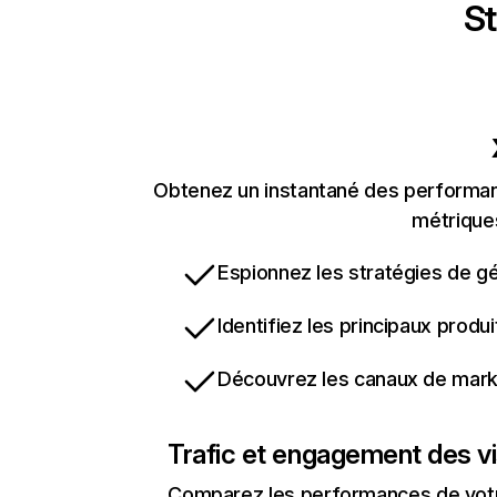
St
Obtenez un instantané des performan
métriques
Espionnez les stratégies de gé
Identifiez les principaux produ
Découvrez les canaux de marke
Trafic et engagement des vi
Comparez les performances de votre