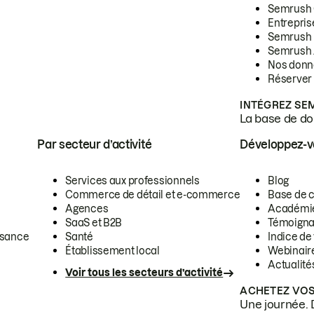
Semrush
Entrepris
Semrush
Semrush 
Nos donn
Réserver
INTÉGREZ SE
La base de don
Par secteur d’activité
Développez-
Services aux professionnels
Blog
Commerce de détail et e-commerce
Base de 
Agences
Académi
SaaS et B2B
Témoigna
ssance
Santé
Indice de 
Établissement local
Webinair
Actualité
Voir tous les secteurs d’activité
ACHETEZ VOS
Une journée. 