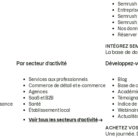
Semrush
Entrepris
Semrush
Semrush 
Nos donn
Réserver
INTÉGREZ SE
La base de don
Par secteur d’activité
Développez-
Services aux professionnels
Blog
Commerce de détail et e-commerce
Base de 
Agences
Académi
SaaS et B2B
Témoigna
ssance
Santé
Indice de 
Établissement local
Webinair
Actualité
Voir tous les secteurs d’activité
ACHETEZ VOS
Une journée. 