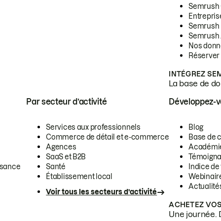
Semrush
Entrepris
Semrush
Semrush 
Nos donn
Réserver
INTÉGREZ SE
La base de don
Par secteur d’activité
Développez-
Services aux professionnels
Blog
Commerce de détail et e-commerce
Base de 
Agences
Académi
SaaS et B2B
Témoigna
ssance
Santé
Indice de 
Établissement local
Webinair
Actualité
Voir tous les secteurs d’activité
ACHETEZ VOS
Une journée. 