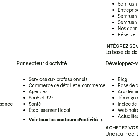
Semrush
Entrepris
Semrush
Semrush 
Nos donn
Réserver
INTÉGREZ SE
La base de don
Par secteur d’activité
Développez-
Services aux professionnels
Blog
Commerce de détail et e-commerce
Base de 
Agences
Académi
SaaS et B2B
Témoigna
ssance
Santé
Indice de 
Établissement local
Webinair
Actualité
Voir tous les secteurs d’activité
ACHETEZ VOS
Une journée. 