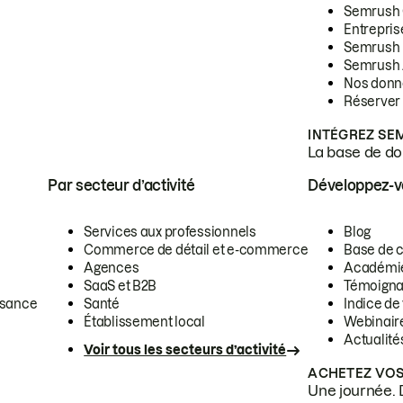
Semrush
Entrepris
Semrush
Semrush 
Nos donn
Réserver
INTÉGREZ SE
La base de don
Par secteur d’activité
Développez-
Services aux professionnels
Blog
Commerce de détail et e-commerce
Base de 
Agences
Académi
SaaS et B2B
Témoigna
ssance
Santé
Indice de 
Établissement local
Webinair
Actualité
Voir tous les secteurs d’activité
ACHETEZ VOS
Une journée. 