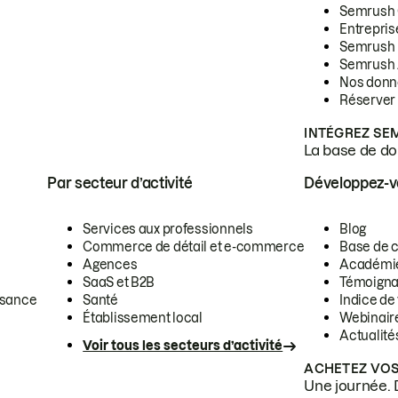
Semrush
Entrepris
Semrush
Semrush 
Nos donn
Réserver
INTÉGREZ SE
La base de don
Par secteur d’activité
Développez-
Services aux professionnels
Blog
Commerce de détail et e-commerce
Base de 
Agences
Académi
SaaS et B2B
Témoigna
ssance
Santé
Indice de 
Établissement local
Webinair
Actualité
Voir tous les secteurs d’activité
ACHETEZ VOS
Une journée. 