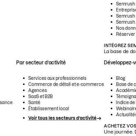
Semrush
Entrepris
Semrush
Semrush 
Nos donn
Réserver
INTÉGREZ SE
La base de don
Par secteur d’activité
Développez-
Services aux professionnels
Blog
Commerce de détail et e-commerce
Base de 
Agences
Académi
SaaS et B2B
Témoigna
ssance
Santé
Indice de 
Établissement local
Webinair
Actualité
Voir tous les secteurs d’activité
ACHETEZ VOS
Une journée. 