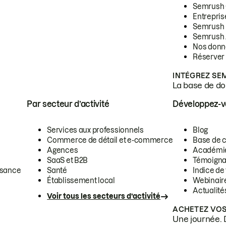
Semrush
Entrepris
Semrush
Semrush 
Nos donn
Réserver
INTÉGREZ SE
La base de don
Par secteur d’activité
Développez-
Services aux professionnels
Blog
Commerce de détail et e-commerce
Base de 
Agences
Académi
SaaS et B2B
Témoigna
ssance
Santé
Indice de 
Établissement local
Webinair
Actualité
Voir tous les secteurs d’activité
ACHETEZ VOS
Une journée. 