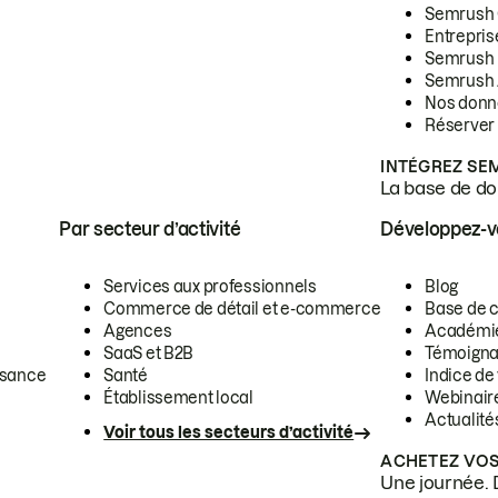
Semrush
Entrepris
Semrush
Semrush 
Nos donn
Réserver
INTÉGREZ SE
La base de don
Par secteur d’activité
Développez-
Services aux professionnels
Blog
Commerce de détail et e-commerce
Base de 
Agences
Académi
SaaS et B2B
Témoigna
ssance
Santé
Indice de 
Établissement local
Webinair
Actualité
Voir tous les secteurs d’activité
ACHETEZ VOS
Une journée. 