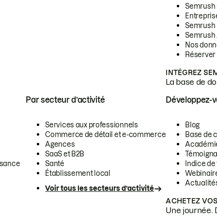
Semrush
Entrepris
Semrush
Semrush 
Nos donn
Réserver
INTÉGREZ SE
La base de don
Par secteur d’activité
Développez-
Services aux professionnels
Blog
Commerce de détail et e-commerce
Base de 
Agences
Académi
SaaS et B2B
Témoigna
ssance
Santé
Indice de 
Établissement local
Webinair
Actualité
Voir tous les secteurs d’activité
ACHETEZ VOS
Une journée. 