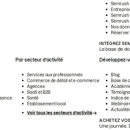
Semrush
Entrepris
Semrush
Semrush 
Nos donn
Réserver
INTÉGREZ SE
La base de don
Par secteur d’activité
Développez-
Services aux professionnels
Blog
Commerce de détail et e-commerce
Base de 
Agences
Académi
SaaS et B2B
Témoigna
ssance
Santé
Indice de 
Établissement local
Webinair
Actualité
Voir tous les secteurs d’activité
ACHETEZ VOS
Une journée. 