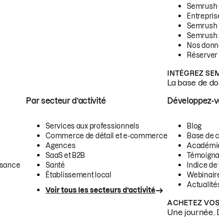
Semrush
Entrepris
Semrush
Semrush 
Nos donn
Réserver
INTÉGREZ SE
La base de don
Par secteur d’activité
Développez-
Services aux professionnels
Blog
Commerce de détail et e-commerce
Base de 
Agences
Académi
SaaS et B2B
Témoigna
ssance
Santé
Indice de 
Établissement local
Webinair
Actualité
Voir tous les secteurs d’activité
ACHETEZ VOS
Une journée. 