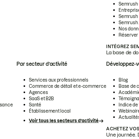
Semrush
Entrepris
Semrush
Semrush 
Nos donn
Réserver
INTÉGREZ SE
La base de don
Par secteur d’activité
Développez-
Services aux professionnels
Blog
Commerce de détail et e-commerce
Base de 
Agences
Académi
SaaS et B2B
Témoigna
ssance
Santé
Indice de 
Établissement local
Webinair
Actualité
Voir tous les secteurs d’activité
ACHETEZ VOS
Une journée. 