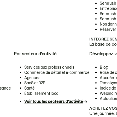
Semrush
Entrepris
Semrush
Semrush 
Nos donn
Réserver
INTÉGREZ SE
La base de don
Par secteur d’activité
Développez-
Services aux professionnels
Blog
Commerce de détail et e-commerce
Base de 
Agences
Académi
SaaS et B2B
Témoigna
ssance
Santé
Indice de 
Établissement local
Webinair
Actualité
Voir tous les secteurs d’activité
ACHETEZ VOS
Une journée. 