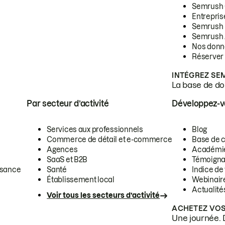
Semrush
Entrepris
Semrush
Semrush 
Nos donn
Réserver
INTÉGREZ SE
La base de don
Par secteur d’activité
Développez-
Services aux professionnels
Blog
Commerce de détail et e-commerce
Base de 
Agences
Académi
SaaS et B2B
Témoigna
ssance
Santé
Indice de 
Établissement local
Webinair
Actualité
Voir tous les secteurs d’activité
ACHETEZ VOS
Une journée. 